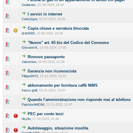
Giuliacioc
,
01-08-2024, 18:42
I servizi in internet
Cetto11pot
,
02-07-2024, 19:05
Copia chiave e serratura bloccata
drdr6565
,
15-06-2024, 23:08
"Nuovo" art. 65 bis del Codice del Consumo
Giovanni A.
,
13-06-2024, 17:05
Rinnovo passaporto
Jalsomino
,
04-06-2024, 01:39
Garanzia non riconosciuta
Filippo0472
,
22-12-2023, 10:15
abbonamento per fornitura caffè NIMS
franco gelli
,
19-12-2023, 19:47
Quando l'amministrazione non risponde mai al telefono
PatriziorAMONI
,
23-11-2023, 12:47
PEC per conto terzi
rikydo
,
17-10-2023, 21:48
Autolavaggio, situazione insolita