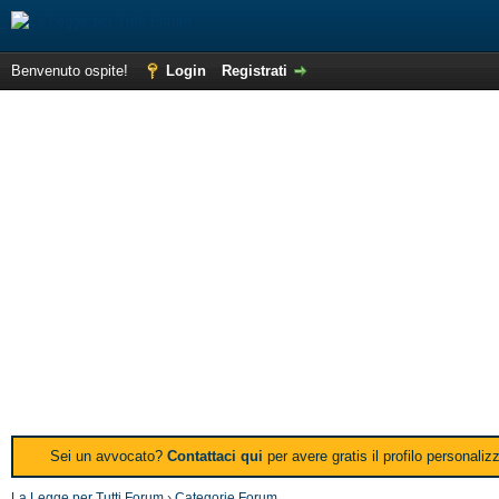
Benvenuto ospite!
Login
Registrati
Sei un avvocato?
Contattaci qui
per avere gratis il profilo personali
La Legge per Tutti Forum
›
Categorie Forum