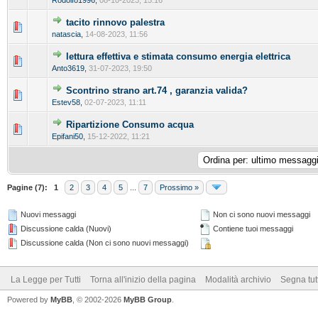
Rodolfo1996
,
08-10-2023, 15:16
tacito rinnovo palestra
natascia
,
14-08-2023, 11:56
lettura effettiva e stimata consumo energia elettrica
Anto3619
,
31-07-2023, 19:50
Scontrino strano art.74 , garanzia valida?
Estev58
,
02-07-2023, 11:11
Ripartizione Consumo acqua
Epifani50
,
15-12-2022, 11:21
Pagine (7):
1
2
3
4
5
...
7
Prossimo »
Nuovi messaggi
Non ci sono nuovi messaggi
Discussione calda (Nuovi)
Contiene tuoi messaggi
Discussione calda (Non ci sono nuovi messaggi)
La Legge per Tutti
Torna all'inizio della pagina
Modalità archivio
Segna tut
Powered by
MyBB
, © 2002-2026
MyBB Group
.