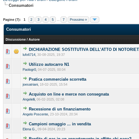
Consumatori
Pagine (7):
1
2
3
4
5
...
7
Prossimo »
Consumatori
Discussione
/
Autore
DICHIARAZIONE SOSTITUTIVA DELL’ATTO DI NOTORIE
lufo6714
,
30-08-2025, 19:37
Utilizzo autocarro N1
Paologr0
,
04-07-2025, 00:04
Pratica commerciale scorretta
joesatriani
,
18-02-2025, 15:54
Acquisto on line e merce non consegnata
Angelelli
,
06-02-2025, 02:08
Recessione di un finanziamento
Angelo Poscente
,
23-10-2024, 20:34
Campioni omaggio ... in vendita
Elena G.
,
09-04-2024, 20:23
Perdita di gas in un appartamento in affitto chi paga?