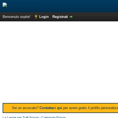
Benvenuto ospite!
Login
Registrati
Sei un avvocato?
Contattaci qui
per avere gratis il profilo personali
La Legge per Tutti Forum
›
Categorie Forum