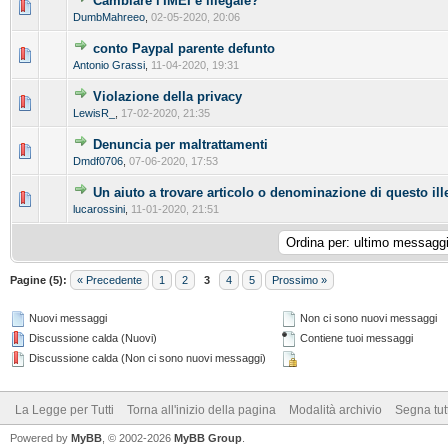
Cambiare l'IMEI è illegale?
DumbMahreeo
,
02-05-2020, 20:06
conto Paypal parente defunto
Antonio Grassi
,
11-04-2020, 19:31
Violazione della privacy
LewisR_
,
17-02-2020, 21:35
Denuncia per maltrattamenti
Dmdf0706
,
07-06-2020, 17:53
Un aiuto a trovare articolo o denominazione di questo ill
lucarossini
,
11-01-2020, 21:51
Pagine (5):
« Precedente
1
2
3
4
5
Prossimo »
Nuovi messaggi
Non ci sono nuovi messaggi
Discussione calda (Nuovi)
Contiene tuoi messaggi
Discussione calda (Non ci sono nuovi messaggi)
La Legge per Tutti
Torna all'inizio della pagina
Modalità archivio
Segna tut
Powered by
MyBB
, © 2002-2026
MyBB Group
.