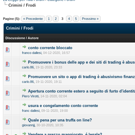
Crimini / Frodi
Pagine (5):
« Precedente
1
2
3
4
5
Prossimo »
Crimini / Frodi
Discussione
/
Autore
conto corrente bloccato
franco dallesi
,
04-12-2020, 16:57
Promuovere i bonus delle app e dei siti di trading è abus
carlo.86
,
19-11-2020, 23:33
Promuovere un sito o app di trading è abusivismo finanz
carlo.86
,
19-11-2020, 19:11
Apertura conto corrente estero a seguito di furto d'identit
Piero Virotti
,
14-11-2020, 02:04
usura e congelamento conto corrente
franc dallesi
,
09-11-2020, 19:00
Quale pena per una truffa on line?
giovannjj
,
30-10-2020, 10:35
Vendere a prezzo maggiorato, é legale?