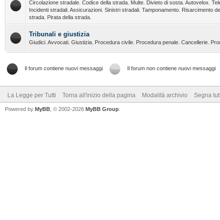
Circolazione stradale. Codice della strada. Multe. Divieto di sosta. Autovelox. Tel
Incidenti stradali. Assicurazioni. Sinistri stradali. Tamponamento. Risarcimento de
strada. Pirata della strada.
Tribunali e giustizia
Giudici. Avvocati. Giustizia. Procedura civile. Procedura penale. Cancellerie. Pr
Il forum contiene nuovi messaggi
Il forum non contiene nuovi messaggi
La Legge per Tutti
Torna all'inizio della pagina
Modalità archivio
Segna tut
Powered by
MyBB
, © 2002-2026
MyBB Group
.