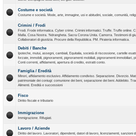
Costume e società
Costume e società. Mode, arte, immagine, usi e abitudini, sociale, comunità, religi
Crimini / Frodi
Frodi. Frode informatica. Cyber crime. Crimini informatici. Truffe. Truffe online. C
Mafia. Cosa Nostra. ‘Ndrangheta. Sacra Corona Unita. Camorra. Testimoni di giust
Collaboratori di giustizia. Procure della Repubblica. PM. Pirateria informatica.
Debiti / Banche
Ipoteche, mutui, assegni, cambiali, Equitalia, società di riscossione, cartelle esatt
forzate, immobili, pignoramenti, pignoramenti mobiliali, pignoramenti immobiliari, 
Conti correnti, affidamenti, apertura di credito, estratti conto.
Famiglia / Eredità
Minori, affidamento esclusivo. Affidamento condiviso. Separazione. Divorzio. Ma
patrimoniale dei coniugi: comunione dei beni, separazione dei beni. Addebito. T
Alimenti. Eredità e successioni
Fisco
Diritto fiscale e tributario
Immigrazione
Immigrazione. Rifugiati.
Lavoro / Aziende
Diritto del lavoro. Lavoratori, dipendenti, datori di lavoro, licenziamenti, sanzioni dis