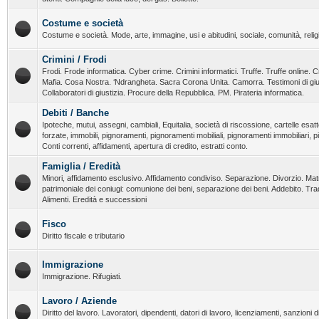
Costume e società
Costume e società. Mode, arte, immagine, usi e abitudini, sociale, comunità, religi
Crimini / Frodi
Frodi. Frode informatica. Cyber crime. Crimini informatici. Truffe. Truffe online. C
Mafia. Cosa Nostra. ‘Ndrangheta. Sacra Corona Unita. Camorra. Testimoni di giust
Collaboratori di giustizia. Procure della Repubblica. PM. Pirateria informatica.
Debiti / Banche
Ipoteche, mutui, assegni, cambiali, Equitalia, società di riscossione, cartelle esatt
forzate, immobili, pignoramenti, pignoramenti mobiliali, pignoramenti immobiliari, 
Conti correnti, affidamenti, apertura di credito, estratti conto.
Famiglia / Eredità
Minori, affidamento esclusivo. Affidamento condiviso. Separazione. Divorzio. Ma
patrimoniale dei coniugi: comunione dei beni, separazione dei beni. Addebito. T
Alimenti. Eredità e successioni
Fisco
Diritto fiscale e tributario
Immigrazione
Immigrazione. Rifugiati.
Lavoro / Aziende
Diritto del lavoro. Lavoratori, dipendenti, datori di lavoro, licenziamenti, sanzioni dis