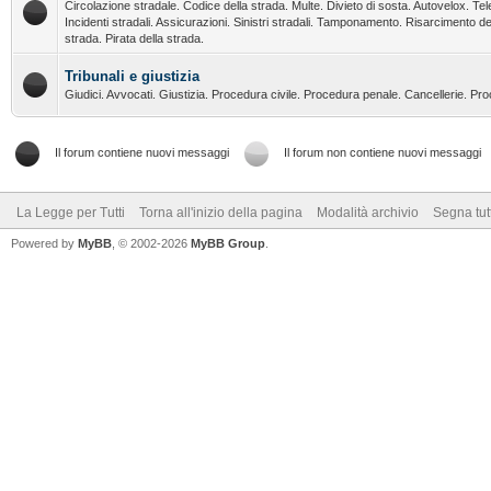
Circolazione stradale. Codice della strada. Multe. Divieto di sosta. Autovelox. Tel
Incidenti stradali. Assicurazioni. Sinistri stradali. Tamponamento. Risarcimento de
strada. Pirata della strada.
Tribunali e giustizia
Giudici. Avvocati. Giustizia. Procedura civile. Procedura penale. Cancellerie. Pr
Il forum contiene nuovi messaggi
Il forum non contiene nuovi messaggi
La Legge per Tutti
Torna all'inizio della pagina
Modalità archivio
Segna tut
Powered by
MyBB
, © 2002-2026
MyBB Group
.