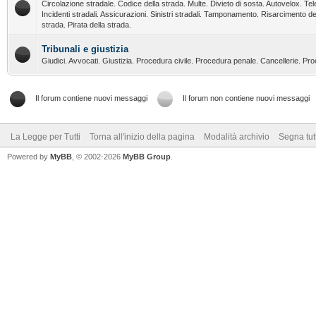
Circolazione stradale. Codice della strada. Multe. Divieto di sosta. Autovelox. Tel
Incidenti stradali. Assicurazioni. Sinistri stradali. Tamponamento. Risarcimento de
strada. Pirata della strada.
Tribunali e giustizia
Giudici. Avvocati. Giustizia. Procedura civile. Procedura penale. Cancellerie. Pr
Il forum contiene nuovi messaggi
Il forum non contiene nuovi messaggi
La Legge per Tutti
Torna all'inizio della pagina
Modalità archivio
Segna tut
Powered by
MyBB
, © 2002-2026
MyBB Group
.