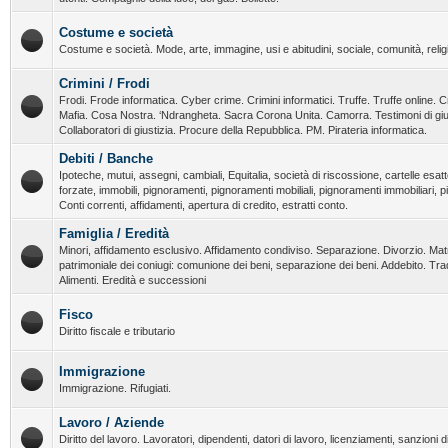
Costume e società
Costume e società. Mode, arte, immagine, usi e abitudini, sociale, comunità, religi
Crimini / Frodi
Frodi. Frode informatica. Cyber crime. Crimini informatici. Truffe. Truffe online. C
Mafia. Cosa Nostra. ‘Ndrangheta. Sacra Corona Unita. Camorra. Testimoni di giust
Collaboratori di giustizia. Procure della Repubblica. PM. Pirateria informatica.
Debiti / Banche
Ipoteche, mutui, assegni, cambiali, Equitalia, società di riscossione, cartelle esatt
forzate, immobili, pignoramenti, pignoramenti mobiliali, pignoramenti immobiliari, 
Conti correnti, affidamenti, apertura di credito, estratti conto.
Famiglia / Eredità
Minori, affidamento esclusivo. Affidamento condiviso. Separazione. Divorzio. Ma
patrimoniale dei coniugi: comunione dei beni, separazione dei beni. Addebito. T
Alimenti. Eredità e successioni
Fisco
Diritto fiscale e tributario
Immigrazione
Immigrazione. Rifugiati.
Lavoro / Aziende
Diritto del lavoro. Lavoratori, dipendenti, datori di lavoro, licenziamenti, sanzioni dis