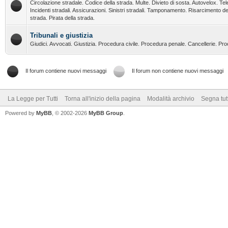
Circolazione stradale. Codice della strada. Multe. Divieto di sosta. Autovelox. Tel
Incidenti stradali. Assicurazioni. Sinistri stradali. Tamponamento. Risarcimento de
strada. Pirata della strada.
Tribunali e giustizia
Giudici. Avvocati. Giustizia. Procedura civile. Procedura penale. Cancellerie. Pr
Il forum contiene nuovi messaggi
Il forum non contiene nuovi messaggi
La Legge per Tutti
Torna all'inizio della pagina
Modalità archivio
Segna tut
Powered by
MyBB
, © 2002-2026
MyBB Group
.