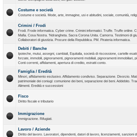
Costume e società
Costume e società. Mode, arte, immagine, usi e abitudini, sociale, comunità, religi
Crimini / Frodi
Frodi. Frode informatica. Cyber crime. Crimini informatici. Truffe. Truffe online. C
Mafia. Cosa Nostra. ‘Ndrangheta. Sacra Corona Unita. Camorra. Testimoni di giust
Collaboratori di giustizia. Procure della Repubblica. PM. Pirateria informatica.
Debiti / Banche
Ipoteche, mutui, assegni, cambiali, Equitalia, società di riscossione, cartelle esatt
forzate, immobili, pignoramenti, pignoramenti mobiliali, pignoramenti immobiliari, 
Conti correnti, affidamenti, apertura di credito, estratti conto.
Famiglia / Eredità
Minori, affidamento esclusivo. Affidamento condiviso. Separazione. Divorzio. Ma
patrimoniale dei coniugi: comunione dei beni, separazione dei beni. Addebito. T
Alimenti. Eredità e successioni
Fisco
Diritto fiscale e tributario
Immigrazione
Immigrazione. Rifugiati.
Lavoro / Aziende
Diritto del lavoro. Lavoratori, dipendenti, datori di lavoro, licenziamenti, sanzioni dis