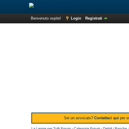
Benvenuto ospite!
Login
Registrati
Sei un avvocato?
Contattaci qui
per av
La Legge per Tutti Forum
›
Categorie Forum
›
Debiti / Banche