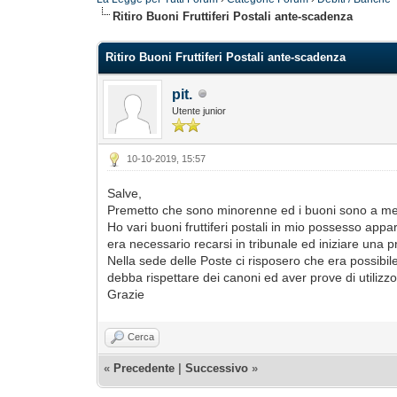
Ritiro Buoni Fruttiferi Postali ante-scadenza
Ritiro Buoni Fruttiferi Postali ante-scadenza
pit.
Utente junior
10-10-2019, 15:57
Salve,
Premetto che sono minorenne ed i buoni sono a me 
Ho vari buoni fruttiferi postali in mio possesso appart
era necessario recarsi in tribunale ed iniziare una pr
Nella sede delle Poste ci risposero che era possibil
debba rispettare dei canoni ed aver prove di utilizzo
Grazie
Cerca
«
Precedente
|
Successivo
»