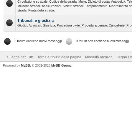
Circolazione stradale. Codice della strada. Multe. Divieto di sosta. Autovelox. Tel
Incidenti stradali. Assicurazioni. Sinistri stradali. Tamponamento. Risarcimento de
strada. Pirata della strada.
Tribunali e giustizia
Giudici. Avvocati. Giustizia. Procedura civile. Procedura penale. Cancellerie. Pr
Il forum contiene nuovi messaggi
Il forum non contiene nuovi messaggi
La Legge per Tutti
Torna all'inizio della pagina
Modalità archivio
Segna tut
Powered by
MyBB
, © 2002-2026
MyBB Group
.