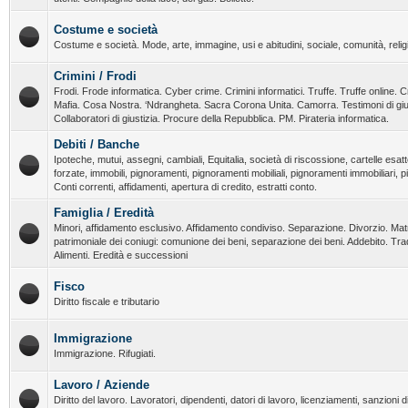
Costume e società
Costume e società. Mode, arte, immagine, usi e abitudini, sociale, comunità, religi
Crimini / Frodi
Frodi. Frode informatica. Cyber crime. Crimini informatici. Truffe. Truffe online. C
Mafia. Cosa Nostra. ‘Ndrangheta. Sacra Corona Unita. Camorra. Testimoni di giust
Collaboratori di giustizia. Procure della Repubblica. PM. Pirateria informatica.
Debiti / Banche
Ipoteche, mutui, assegni, cambiali, Equitalia, società di riscossione, cartelle esatt
forzate, immobili, pignoramenti, pignoramenti mobiliali, pignoramenti immobiliari, 
Conti correnti, affidamenti, apertura di credito, estratti conto.
Famiglia / Eredità
Minori, affidamento esclusivo. Affidamento condiviso. Separazione. Divorzio. Ma
patrimoniale dei coniugi: comunione dei beni, separazione dei beni. Addebito. T
Alimenti. Eredità e successioni
Fisco
Diritto fiscale e tributario
Immigrazione
Immigrazione. Rifugiati.
Lavoro / Aziende
Diritto del lavoro. Lavoratori, dipendenti, datori di lavoro, licenziamenti, sanzioni dis