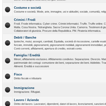
Costume e società
Costume e società. Mode, arte, immagine, usi e abitudini, sociale, comunità, religi
Crimini / Frodi
Frodi. Frode informatica. Cyber crime. Crimini informatici. Truffe. Truffe online. C
Mafia. Cosa Nostra. ‘Ndrangheta. Sacra Corona Unita. Camorra. Testimoni di giust
Collaboratori di giustizia. Procure della Repubblica. PM. Pirateria informatica.
Debiti / Banche
Ipoteche, mutui, assegni, cambiali, Equitalia, società di riscossione, cartelle esatt
forzate, immobili, pignoramenti, pignoramenti mobiliali, pignoramenti immobiliari, 
Conti correnti, affidamenti, apertura di credito, estratti conto.
Famiglia / Eredità
Minori, affidamento esclusivo. Affidamento condiviso. Separazione. Divorzio. Ma
patrimoniale dei coniugi: comunione dei beni, separazione dei beni. Addebito. T
Alimenti. Eredità e successioni
Fisco
Diritto fiscale e tributario
Immigrazione
Immigrazione. Rifugiati.
Lavoro / Aziende
Diritto del lavoro. Lavoratori, dipendenti, datori di lavoro, licenziamenti, sanzioni dis