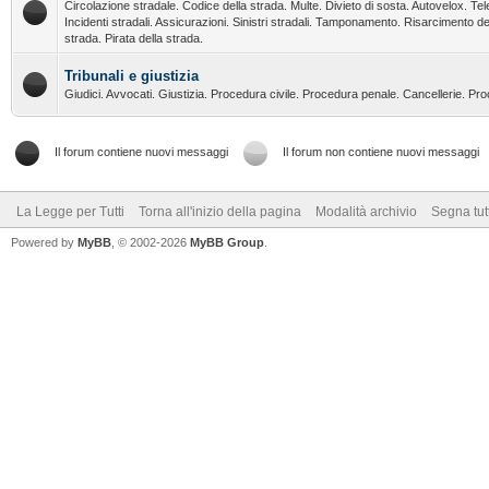
Circolazione stradale. Codice della strada. Multe. Divieto di sosta. Autovelox. Tel
Incidenti stradali. Assicurazioni. Sinistri stradali. Tamponamento. Risarcimento de
strada. Pirata della strada.
Tribunali e giustizia
Giudici. Avvocati. Giustizia. Procedura civile. Procedura penale. Cancellerie. Pr
Il forum contiene nuovi messaggi
Il forum non contiene nuovi messaggi
La Legge per Tutti
Torna all'inizio della pagina
Modalità archivio
Segna tut
Powered by
MyBB
, © 2002-2026
MyBB Group
.