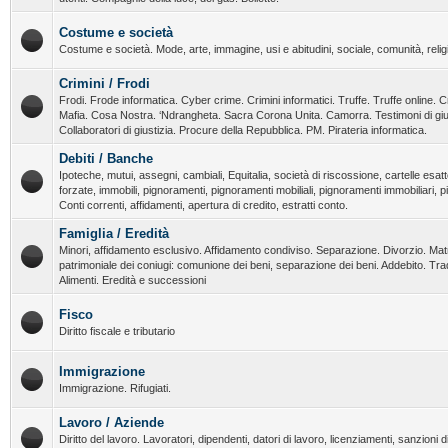
Costume e società
Costume e società. Mode, arte, immagine, usi e abitudini, sociale, comunità, religi
Crimini / Frodi
Frodi. Frode informatica. Cyber crime. Crimini informatici. Truffe. Truffe online. C
Mafia. Cosa Nostra. ‘Ndrangheta. Sacra Corona Unita. Camorra. Testimoni di giust
Collaboratori di giustizia. Procure della Repubblica. PM. Pirateria informatica.
Debiti / Banche
Ipoteche, mutui, assegni, cambiali, Equitalia, società di riscossione, cartelle esatt
forzate, immobili, pignoramenti, pignoramenti mobiliali, pignoramenti immobiliari, 
Conti correnti, affidamenti, apertura di credito, estratti conto.
Famiglia / Eredità
Minori, affidamento esclusivo. Affidamento condiviso. Separazione. Divorzio. Ma
patrimoniale dei coniugi: comunione dei beni, separazione dei beni. Addebito. T
Alimenti. Eredità e successioni
Fisco
Diritto fiscale e tributario
Immigrazione
Immigrazione. Rifugiati.
Lavoro / Aziende
Diritto del lavoro. Lavoratori, dipendenti, datori di lavoro, licenziamenti, sanzioni dis