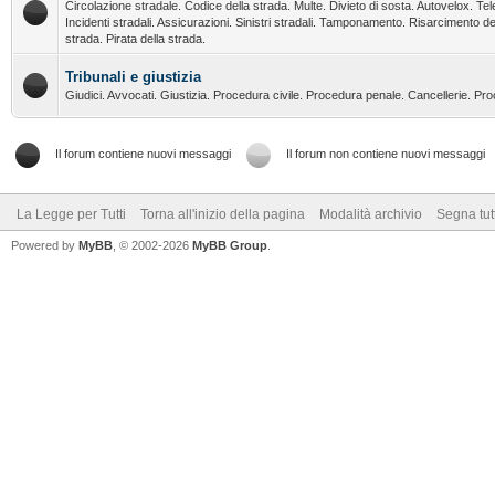
Circolazione stradale. Codice della strada. Multe. Divieto di sosta. Autovelox. Tel
Incidenti stradali. Assicurazioni. Sinistri stradali. Tamponamento. Risarcimento de
strada. Pirata della strada.
Tribunali e giustizia
Giudici. Avvocati. Giustizia. Procedura civile. Procedura penale. Cancellerie. Pr
Il forum contiene nuovi messaggi
Il forum non contiene nuovi messaggi
La Legge per Tutti
Torna all'inizio della pagina
Modalità archivio
Segna tut
Powered by
MyBB
, © 2002-2026
MyBB Group
.