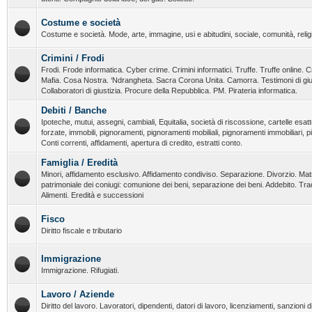
Costume e società
Costume e società. Mode, arte, immagine, usi e abitudini, sociale, comunità, religi
Crimini / Frodi
Frodi. Frode informatica. Cyber crime. Crimini informatici. Truffe. Truffe online. C
Mafia. Cosa Nostra. ‘Ndrangheta. Sacra Corona Unita. Camorra. Testimoni di giust
Collaboratori di giustizia. Procure della Repubblica. PM. Pirateria informatica.
Debiti / Banche
Ipoteche, mutui, assegni, cambiali, Equitalia, società di riscossione, cartelle esatt
forzate, immobili, pignoramenti, pignoramenti mobiliali, pignoramenti immobiliari, 
Conti correnti, affidamenti, apertura di credito, estratti conto.
Famiglia / Eredità
Minori, affidamento esclusivo. Affidamento condiviso. Separazione. Divorzio. Ma
patrimoniale dei coniugi: comunione dei beni, separazione dei beni. Addebito. T
Alimenti. Eredità e successioni
Fisco
Diritto fiscale e tributario
Immigrazione
Immigrazione. Rifugiati.
Lavoro / Aziende
Diritto del lavoro. Lavoratori, dipendenti, datori di lavoro, licenziamenti, sanzioni dis