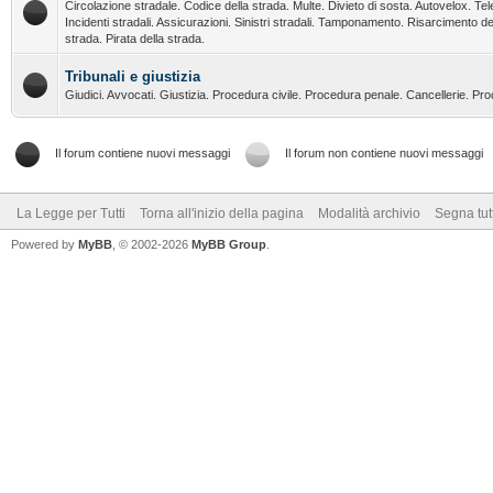
Circolazione stradale. Codice della strada. Multe. Divieto di sosta. Autovelox. Tel
Incidenti stradali. Assicurazioni. Sinistri stradali. Tamponamento. Risarcimento de
strada. Pirata della strada.
Tribunali e giustizia
Giudici. Avvocati. Giustizia. Procedura civile. Procedura penale. Cancellerie. Pr
Il forum contiene nuovi messaggi
Il forum non contiene nuovi messaggi
La Legge per Tutti
Torna all'inizio della pagina
Modalità archivio
Segna tut
Powered by
MyBB
, © 2002-2026
MyBB Group
.