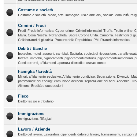
Costume e società
Costume e società. Mode, arte, immagine, usi e abitudini, sociale, comunità, religi
Crimini / Frodi
Frodi. Frode informatica. Cyber crime. Crimini informatici. Truffe. Truffe online. C
Mafia. Cosa Nostra. ‘Ndrangheta. Sacra Corona Unita. Camorra. Testimoni di giust
Collaboratori di giustizia. Procure della Repubblica. PM. Pirateria informatica.
Debiti / Banche
Ipoteche, mutui, assegni, cambiali, Equitalia, società di riscossione, cartelle esatt
forzate, immobili, pignoramenti, pignoramenti mobiliali, pignoramenti immobiliari, 
Conti correnti, affidamenti, apertura di credito, estratti conto.
Famiglia / Eredità
Minori, affidamento esclusivo. Affidamento condiviso. Separazione. Divorzio. Ma
patrimoniale dei coniugi: comunione dei beni, separazione dei beni. Addebito. T
Alimenti. Eredità e successioni
Fisco
Diritto fiscale e tributario
Immigrazione
Immigrazione. Rifugiati.
Lavoro / Aziende
Diritto del lavoro. Lavoratori, dipendenti, datori di lavoro, licenziamenti, sanzioni dis