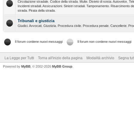
Circolazione stradale. Codice della strada. Multe. Divieto di sosta. Autovelox. Tel
Incidenti stradali. Assicurazioni. Sinistri stradali. Tamponamento. Risarcimento de
strada. Pirata della strada.
Tribunali e giustizia
Giudici. Avvocati. Giustizia. Procedura civile. Procedura penale. Cancellerie. Pr
Il forum contiene nuovi messaggi
Il forum non contiene nuovi messaggi
La Legge per Tutti
Torna all'inizio della pagina
Modalità archivio
Segna tut
Powered by
MyBB
, © 2002-2026
MyBB Group
.