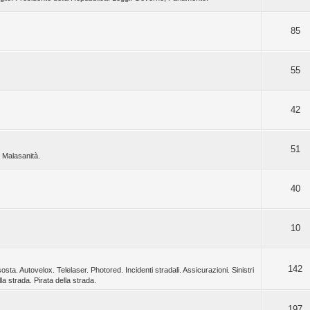
85
55
42
51
. Malasanità.
40
10
142
osta. Autovelox. Telelaser. Photored. Incidenti stradali. Assicurazioni. Sinistri
a strada. Pirata della strada.
197