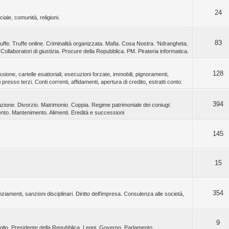
24
iale, comunità, religioni.
83
ruffe. Truffe online. Criminalità organizzata. Mafia. Cosa Nostra. ‘Ndrangheta.
Collaboratori di giustizia. Procure della Repubblica. PM. Pirateria informatica.
128
ssione, cartelle esattoriali, esecuzioni forzate, immobili, pignoramenti,
presso terzi. Conti correnti, affidamenti, apertura di credito, estratti conto.
394
azione. Divorzio. Matrimonio. Coppia. Regime patrimoniale dei coniugi:
nto. Mantenimento. Alimenti. Eredità e successioni
145
15
354
enziamenti, sanzioni disciplinari. Diritto dell’impresa. Consulenza alle società,
9
nsiglio. Presidente della Repubblica. Leggi. Governo, Parlamento.