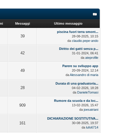
ni
Messaggi
Ultimo messaggio
piscina fuori terra smont...
39
28-08-2025, 10:15
da
claudio.pepe-ando
Diritto dei gatti senza p...
42
31-01-2024, 06:41
da
ateprofile
Parere su sviluppo app
49
20-09-2024, 12:14
da
Alessandro di maria
Durata di una graduatoria...
28
04-02-2026, 18:28
da
DanieleTomasi
Rumore da scuola e da loc...
909
13-02-2026, 15:47
da
joesatriani
DICHIARAZIONE SOSTITUTIVA...
161
30-08-2025, 19:37
da
lufo6714