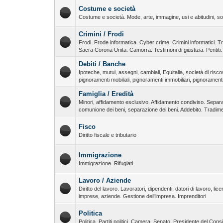
Costume e società
Costume e società. Mode, arte, immagine, usi e abitudini, soc
Crimini / Frodi
Frodi. Frode informatica. Cyber crime. Crimini informatici. T
Sacra Corona Unita. Camorra. Testimoni di giustizia. Pentiti. 
Debiti / Banche
Ipoteche, mutui, assegni, cambiali, Equitalia, società di risco
pignoramenti mobiliali, pignoramenti immobiliari, pignoramenti 
Famiglia / Eredità
Minori, affidamento esclusivo. Affidamento condiviso. Separ
comunione dei beni, separazione dei beni. Addebito. Tradime
Fisco
Diritto fiscale e tributario
Immigrazione
Immigrazione. Rifugiati.
Lavoro / Aziende
Diritto del lavoro. Lavoratori, dipendenti, datori di lavoro, lic
imprese, aziende. Gestione dell’impresa. Imprenditori
Politica
Politica. Partiti politici. Camera. Senato. Presidente del Co