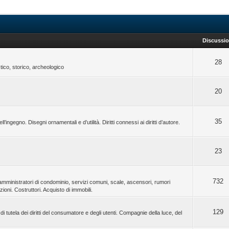
Discussio
28
stico, storico, archeologico
20
35
ll’ingegno. Disegni ornamentali e d’utilità. Diritti connessi ai diritti d’autore.
23
732
amministratori di condominio, servizi comuni, scale, ascensori, rumori
azioni. Costruttori. Acquisto di immobili.
129
i tutela dei diritti del consumatore e degli utenti. Compagnie della luce, del