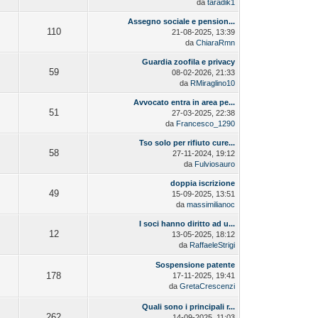
da
taradik1
Assegno sociale e pension...
110
21-08-2025, 13:39
da
ChiaraRmn
Guardia zoofila e privacy
59
08-02-2026, 21:33
da
RMiraglino10
Avvocato entra in area pe...
51
27-03-2025, 22:38
da
Francesco_1290
Tso solo per rifiuto cure...
58
27-11-2024, 19:12
da
Fulviosauro
doppia iscrizione
49
15-09-2025, 13:51
da
massimilianoc
I soci hanno diritto ad u...
12
13-05-2025, 18:12
da
RaffaeleStrigi
Sospensione patente
178
17-11-2025, 19:41
da
GretaCrescenzi
Quali sono i principali r...
262
14-09-2025, 11:03