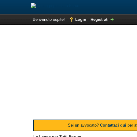
Benvenuto ospite!
Login
Registrati
Sei un avvocato?
Contattaci qui
per av
La Legge per Tutti Forum