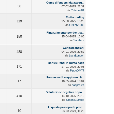
Come difendersi da attegg...
38
07-02-2025, 22:39
da
Caterina81
Truffa trading
119
25-08-2025, 15:28
da
Grizzly1986
Finanziamento per dentist...
150
25-04-2025, 13:06
da
Cavaliere
Genitori anziani
488
04-01-2026, 20:52
da
LucaLondon
Bonus Renzi in busta paga
171
27-01-2026, 20:03
da
PippoDM77
Permesso di soggiorno cit...
17
10-05-2024, 18:04
da
easprtuvz
Valutazione negativa dopo...
410
14-10-2025, 23:19
da
Simone1998ok
Acquista passaporti, pate...
10
06-08-2024, 11:26