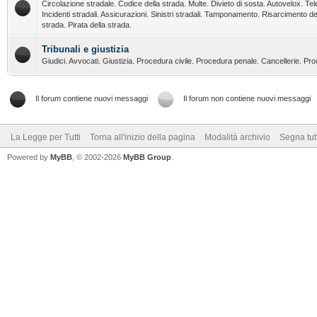
Circolazione stradale. Codice della strada. Multe. Divieto di sosta. Autovelox. Tel
Incidenti stradali. Assicurazioni. Sinistri stradali. Tamponamento. Risarcimento de
strada. Pirata della strada.
Tribunali e giustizia
Giudici. Avvocati. Giustizia. Procedura civile. Procedura penale. Cancellerie. Pr
Il forum contiene nuovi messaggi
Il forum non contiene nuovi messaggi
La Legge per Tutti
Torna all'inizio della pagina
Modalità archivio
Segna tut
Powered by
MyBB
, © 2002-2026
MyBB Group
.