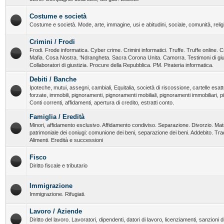
Costume e società
Costume e società. Mode, arte, immagine, usi e abitudini, sociale, comunità, religi
Crimini / Frodi
Frodi. Frode informatica. Cyber crime. Crimini informatici. Truffe. Truffe online. C
Mafia. Cosa Nostra. ‘Ndrangheta. Sacra Corona Unita. Camorra. Testimoni di giust
Collaboratori di giustizia. Procure della Repubblica. PM. Pirateria informatica.
Debiti / Banche
Ipoteche, mutui, assegni, cambiali, Equitalia, società di riscossione, cartelle esatt
forzate, immobili, pignoramenti, pignoramenti mobiliali, pignoramenti immobiliari, 
Conti correnti, affidamenti, apertura di credito, estratti conto.
Famiglia / Eredità
Minori, affidamento esclusivo. Affidamento condiviso. Separazione. Divorzio. Ma
patrimoniale dei coniugi: comunione dei beni, separazione dei beni. Addebito. T
Alimenti. Eredità e successioni
Fisco
Diritto fiscale e tributario
Immigrazione
Immigrazione. Rifugiati.
Lavoro / Aziende
Diritto del lavoro. Lavoratori, dipendenti, datori di lavoro, licenziamenti, sanzioni dis