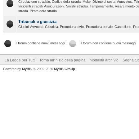
Circolazione stradale. Codice della strada. Multe. Divieto di sosta. Autovelox. Tel
Incidenti stradali. Assicurazioni. Sinistri stradali. Tamponamento. Risarcimento de
strada. Pirata della strada.
Tribunali e giustizia
Giudici. Avvocati. Giustizia. Procedura civile. Procedura penale. Cancellerie. Pr
Il forum contiene nuovi messaggi
Il forum non contiene nuovi messaggi
La Legge per Tutti
Torna all'inizio della pagina
Modalità archivio
Segna tut
Powered by
MyBB
, © 2002-2026
MyBB Group
.