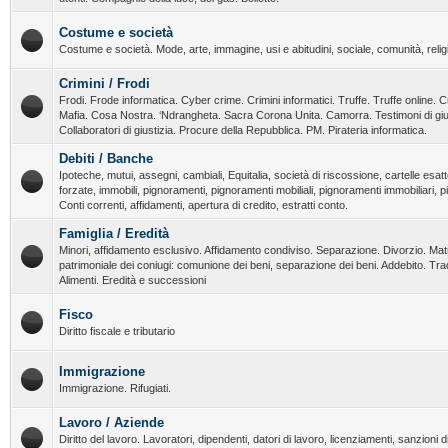
Costume e società
Costume e società. Mode, arte, immagine, usi e abitudini, sociale, comunità, religi
Crimini / Frodi
Frodi. Frode informatica. Cyber crime. Crimini informatici. Truffe. Truffe online. C
Mafia. Cosa Nostra. ‘Ndrangheta. Sacra Corona Unita. Camorra. Testimoni di giust
Collaboratori di giustizia. Procure della Repubblica. PM. Pirateria informatica.
Debiti / Banche
Ipoteche, mutui, assegni, cambiali, Equitalia, società di riscossione, cartelle esatt
forzate, immobili, pignoramenti, pignoramenti mobiliali, pignoramenti immobiliari, 
Conti correnti, affidamenti, apertura di credito, estratti conto.
Famiglia / Eredità
Minori, affidamento esclusivo. Affidamento condiviso. Separazione. Divorzio. Ma
patrimoniale dei coniugi: comunione dei beni, separazione dei beni. Addebito. T
Alimenti. Eredità e successioni
Fisco
Diritto fiscale e tributario
Immigrazione
Immigrazione. Rifugiati.
Lavoro / Aziende
Diritto del lavoro. Lavoratori, dipendenti, datori di lavoro, licenziamenti, sanzioni dis