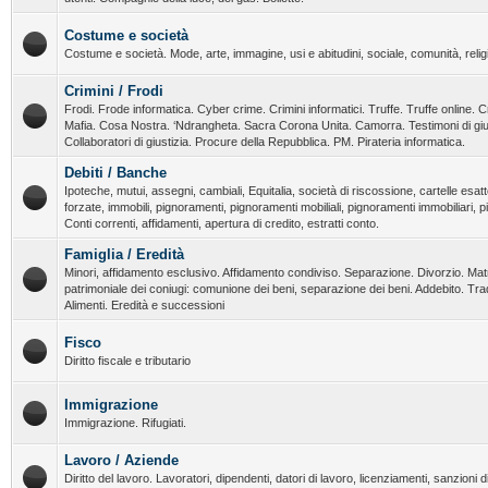
Costume e società
Costume e società. Mode, arte, immagine, usi e abitudini, sociale, comunità, religi
Crimini / Frodi
Frodi. Frode informatica. Cyber crime. Crimini informatici. Truffe. Truffe online. C
Mafia. Cosa Nostra. ‘Ndrangheta. Sacra Corona Unita. Camorra. Testimoni di giust
Collaboratori di giustizia. Procure della Repubblica. PM. Pirateria informatica.
Debiti / Banche
Ipoteche, mutui, assegni, cambiali, Equitalia, società di riscossione, cartelle esatt
forzate, immobili, pignoramenti, pignoramenti mobiliali, pignoramenti immobiliari, 
Conti correnti, affidamenti, apertura di credito, estratti conto.
Famiglia / Eredità
Minori, affidamento esclusivo. Affidamento condiviso. Separazione. Divorzio. Ma
patrimoniale dei coniugi: comunione dei beni, separazione dei beni. Addebito. T
Alimenti. Eredità e successioni
Fisco
Diritto fiscale e tributario
Immigrazione
Immigrazione. Rifugiati.
Lavoro / Aziende
Diritto del lavoro. Lavoratori, dipendenti, datori di lavoro, licenziamenti, sanzioni dis