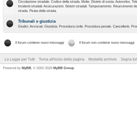
Circolazione stradale. Codice della strada. Multe. Divieto di sosta. Autovelox. Tel
Incidenti stradali. Assicurazioni. Sinistri stradali. Tamponamento. Risarcimento de
strada. Pirata della strada.
Tribunali e giustizia
Giudici. Avvocati. Giustizia. Procedura civile. Procedura penale. Cancellerie. Pr
Il forum contiene nuovi messaggi
Il forum non contiene nuovi messaggi
La Legge per Tutti
Torna all'inizio della pagina
Modalità archivio
Segna tut
Powered by
MyBB
, © 2002-2026
MyBB Group
.