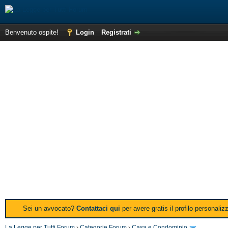
Benvenuto ospite!
Login
Registrati
Sei un avvocato?
Contattaci qui
per avere gratis il profilo personali
La Legge per Tutti Forum
›
Categorie Forum
›
Casa e Condominio