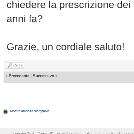
chiedere la prescrizione dei 
anni fa?
Grazie, un cordiale saluto!
Cerca
«
Precedente
|
Successivo
»
Mostra modalità stampabile
La Legge per Tutti
Torna all'inizio della pagina
Modalità archivio
Segna tut