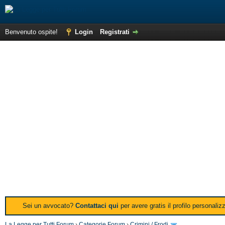
Benvenuto ospite!
Login
Registrati
Sei un avvocato?
Contattaci qui
per avere gratis il profilo personali
La Legge per Tutti Forum
›
Categorie Forum
›
Crimini / Frodi