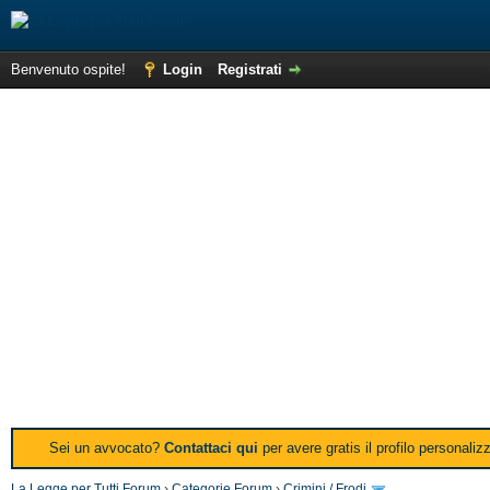
Benvenuto ospite!
Login
Registrati
Sei un avvocato?
Contattaci qui
per avere gratis il profilo personali
La Legge per Tutti Forum
›
Categorie Forum
›
Crimini / Frodi