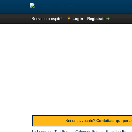
Benvenuto ospite!
Login
Registrati
Sei un avvocato?
Contattaci qui
per av
La Legge per Tutti Forum
›
Categorie Forum
›
Famiglia / Eredi