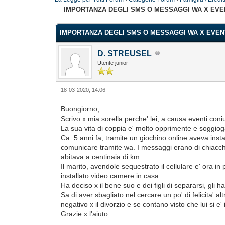
IMPORTANZA DEGLI SMS O MESSAGGI WA X EVE
IMPORTANZA DEGLI SMS O MESSAGGI WA X EVEN
D. STREUSEL
Utente junior
18-03-2020, 14:06
Buongiorno,
Scrivo x mia sorella perche' lei, a causa eventi coni
La sua vita di coppia e' molto opprimente e soggiogata
Ca. 5 anni fa, tramite un giochino online aveva inst
comunicare tramite wa. I messaggi erano di chiacche
abitava a centinaia di km.
Il marito, avendole sequestrato il cellulare e' ora in
installato video camere in casa.
Ha deciso x il bene suo e dei figli di separarsi, gli
Sa di aver sbagliato nel cercare un po' di felicita'
negativo x il divorzio e se contano visto che lui si 
Grazie x l'aiuto.