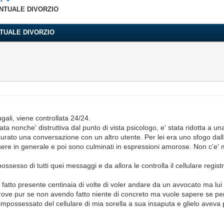
NTUALE DIVORZIO
TUALE DIVORZIO
ugali, viene controllata 24/24.
 nonche' distruttiva dal punto di vista psicologo, e' stata ridotta a una 
aurato una conversazione con un altro utente. Per lei era uno sfogo dalla
re in generale e poi sono culminati in espressioni amorose. Non c'e' m
 possesso di tutti quei messaggi e da allora le controlla il cellulare reg
 ha fatto presente centinaia di volte di voler andare da un avvocato ma lu
 altrove pur se non avendo fatto niente di concreto ma vuole sapere se 
e' impossessato del cellulare di mia sorella a sua insaputa e glielo aveva