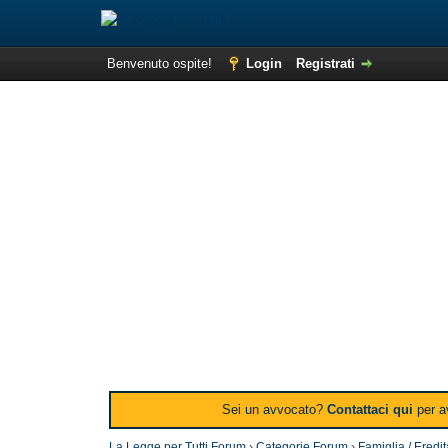
Benvenuto ospite!
Login
Registrati
Sei un avvocato?
Contattaci qui
per av
La Legge per Tutti Forum
›
Categorie Forum
›
Famiglia / Eredi