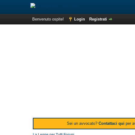
Benvenuto ospite!
Login
Registrati
Sei un avvocato?
Contattaci qui
per av
La Legge per Tutti Forum