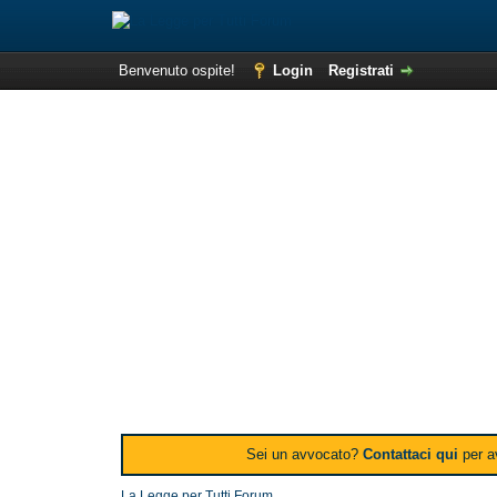
Benvenuto ospite!
Login
Registrati
Sei un avvocato?
Contattaci qui
per av
La Legge per Tutti Forum