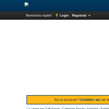
Benvenuto ospite!
Login
Registrati
Sei un avvocato?
Contattaci qui
per av
La Legge per Tutti Forum
›
Categorie Forum
›
Famiglia / Eredi