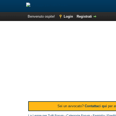
Benvenuto ospite!
Login
Registrati
Sei un avvocato?
Contattaci qui
per av
La Legge per Tutti Forum
›
Categorie Forum
›
Famiglia / Eredi