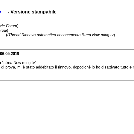
v__
- Versione stampabile
orie-Forum
)
Frodi
)
__ (
/Thread-Rinnovo-automatico-abbonamento-Strea-Now-ming-tv
)
06-05-2019
ma "strea-Now-ming-tv".
 prova, mi è stato addebitato il rinnovo, dopodichè io ho disattivato tutto e r