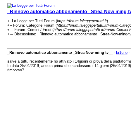
_Rinnovo automatico abbonamento _Strea-Now-ming-t
+- La Legge per Tutti Forum (
https://forum.laleggepertutti.it
)
+-- Forum: Categorie Forum (
https://forum.laleggepertutti.it/Forum-Categ
+--- Forum: Crimini / Frodi (
https://forum.laleggepertutti.it/Forum-Crimini-
+--- Discussione: _Rinnovo automatico abbonamento _Strea-Now-ming-tv
_Rinnovo automatico abbonamento _Strea-Now-ming-tv__
-
br1uno
-
salve a tutti, recentemente ho attivato i 14giorni di prova della piattafor
In data 25/04/2019, ancora prima che scadessero i 14 giorni (26/04/2019) di
rimborso?